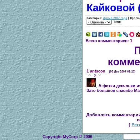
Кайковой (
Категория:
Архив 2007 года
| Просм
| Теги:
Всего комментариев:
1
комме
1
antscon
(05 Дек 2007 01:20)
0
А фотки девчонки из
Зато большое спасибо Ма
Добавлять комментарии
п
[
Рег
Copyright MyCorp © 2006