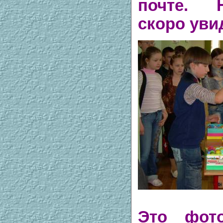
почте. 
скоро уви
Это фот