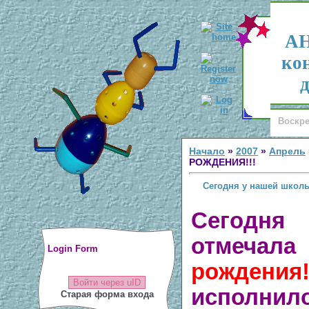
АН
ко
д
Воскре
Начало
»
2007
»
Апрель
РОЖДЕНИЯ!!!
Сегодня у нашей школ
Сегодня
отмеча
Login Form
рождения
Войти через uID
исполнило
Старая форма входа