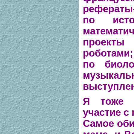
рефераты
по ист
математи
проект
роботами
по биоло
музыкаль
выступлен
Я тоже 
участие с
Самое обид