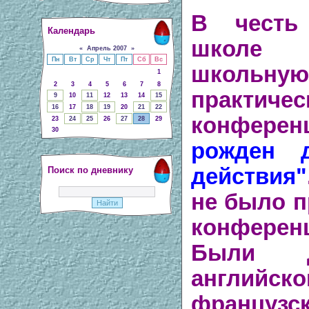
В честь
Календарь
школе 
«
Апрель 2007
»
Пн
Вт
Ср
Чт
Пт
Сб
Вс
школьн
1
2
3
4
5
6
7
8
практиче
9
10
11
12
13
14
15
16
17
18
19
20
21
22
конфер
23
24
25
26
27
28
29
30
рожден 
действия"
Поиск по дневнику
не было п
конферен
Были д
английско
француз