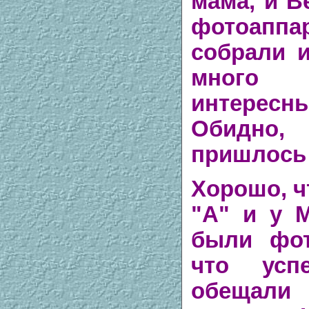
мама, и В
фотоаппа
собрали и
много
интерес
Обидно
пришлось 
Хорошо, ч
"А"
и у
М
были фот
что усп
обещали