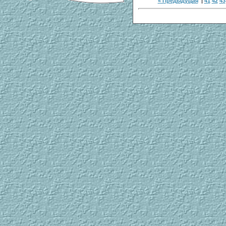
« Предыдущая
|
41
42
43