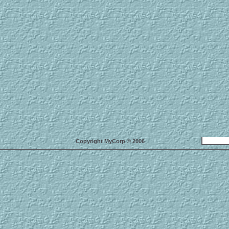
Copyright MyCorp © 2006