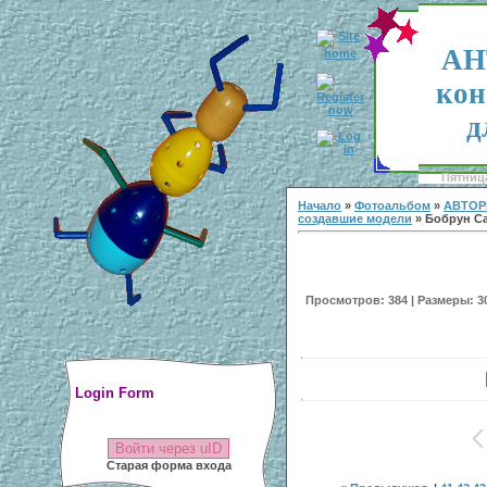
АН
кон
д
Пятница
Начало
»
Фотоальбом
»
АВТОР
создавшие модели
» Бобрун С
Просмотров: 384 | Размеры: 300
Login Form
Войти через uID
Старая форма входа