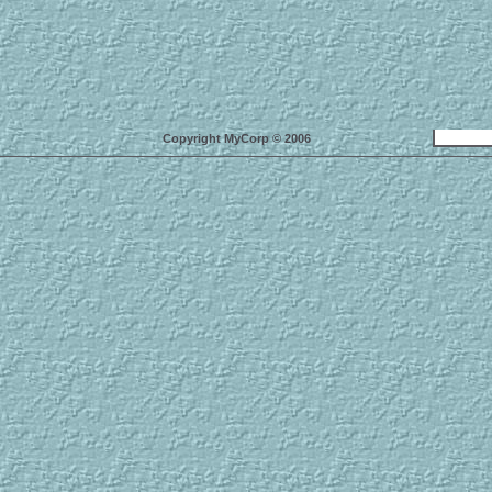
Copyright MyCorp © 2006