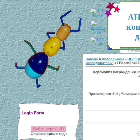
АН
кон
д
Пятница
Начало
»
Фотоальбом
»
ВЫСТА
исследователь"
» I Российский
Церемония награждения н
Просмотров: 414 | Размеры: 40
Login Form
Войти через uID
Старая форма входа