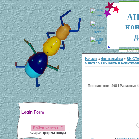
АН
кон
д
Суббота
Начало
»
Фотоальбом
»
ВЫСТА
с других выставок и конкурсо
Просмотров: 408 | Размеры: 40
Login Form
Войти через uID
Старая форма входа