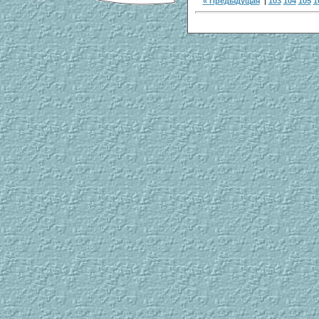
« Предыдущая
|
103
104
105
1