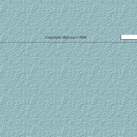
Copyright MyCorp © 2006