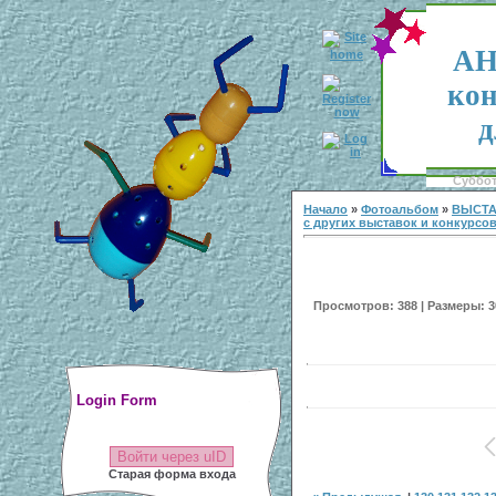
АН
кон
д
Суббота
Начало
»
Фотоальбом
»
ВЫСТА
с других выставок и конкурсо
Просмотров: 388 | Размеры: 30
Login Form
Войти через uID
Старая форма входа