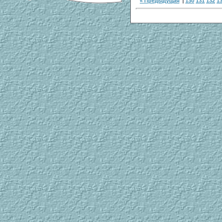
« Предыдущая
|
130
131
132
1