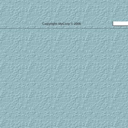
Copyright MyCorp © 2006