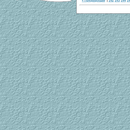
« Предыдущая
|
142
143
144
1