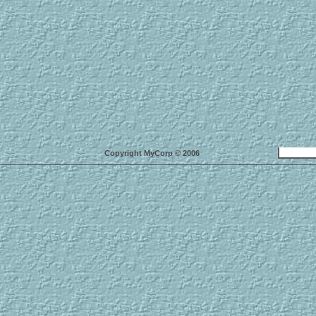
Copyright MyCorp © 2006