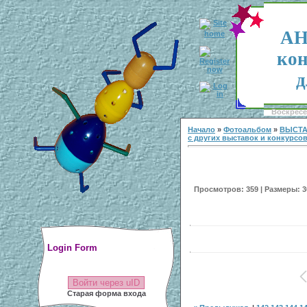
АН
кон
д
Воскресен
Начало
»
Фотоальбом
»
ВЫСТА
с других выставок и конкурсо
Просмотров: 359 | Размеры: 30
Login Form
Войти через uID
Старая форма входа