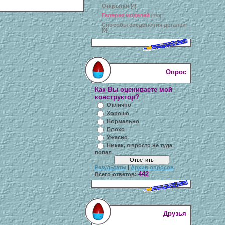
Открытки
[4]
Галерея моделей
[115]
Способы соединения деталей
[0]
Опрос
Как Вы оцениваете мой
конструктор?
Отлично
Хорошо
Нормально
Плохо
Ужасно
Никак, я просто не туда
попал
Результаты
|
Архив опросов
442
Всего ответов:
Друзья