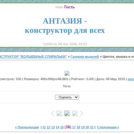
Гость
Hello
АНТАЗИЯ -
конструктор для всех
Суббота, 08 Авг 2026, 02:01
НСТРУКТОР "ВОЛШЕБНЫЕ СПИРАЛЬКИ"
»
Галерея моделей
» Цветок, мышка и н
мотров: 530 | Размеры: 400x300px/48.8Kb | Рейтинг: 5.0/6 | Дата: 08 Мар 2010 |
ant
Теги:
16
« Предыдущая
|
11
12
13
14
15
[
]
17
18
19
20
21
|
Следующая »