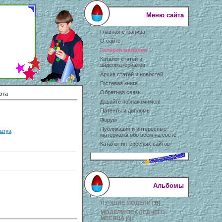
Меню сайта
Главная страница
О сайте
Галерея моделей
Каталог статей и
видеоматериалов
Архив статей и новостей
Гостевая книга
Обратная связь
ота
Давайте познакомимся!
Патенты и дипломы
Форум
Публикации и интересные
aziya
материалы обо всем на свете
Каталог интересных сайтов
Альбомы
ЛУЧШИЕ МОДЕЛИ
[35]
МОДЕЛИ ПОСЛЕДНЕГО
МЕСЯЦА
[0]