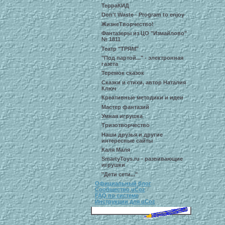
ТерраКИД
Don't Waste - Program to enjoy
ЖизнеТворчество!
Фантазеры из ЦО "Измайлово"
№ 1811
Театр "ТРЯМ"
"Под партой..." - электронная
газета
Теремок сказок
Сказки и стихи, автор Наталия
Ключ
Креативные методики и идеи
Мастер фантазий
Умная игрушка
Тризотворчество
Наши друзья и другие
интересные сайты
Каля Маля
SmartyToys.ru - развивающие
игрушки
"Дети сети..."
Официальный блог
Сообщество uCoz
FAQ по системе
Инструкции для uCoz