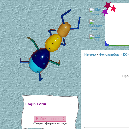
Начало
»
Фотоальбом
»
КО
Прос
Login Form
Войти через uID
Старая форма входа