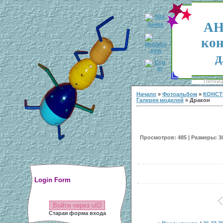
АН
кон
д
Пятница
Начало
»
Фотоальбом
»
КОНСТ
Галерея моделей
» Дракон
Просмотров: 485 | Размеры: 300
Login Form
Войти через uID
Старая форма входа