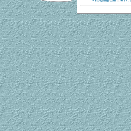
« Предыдущая
|
76
77
7