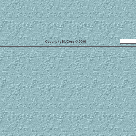
Copyright MyCorp © 2006