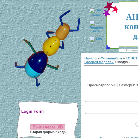
АН
кон
д
Пятница
Начало
»
Фотоальбом
»
КОНСТ
Галерея моделей
» Медузы
Просмотров: 509 | Размеры: 30
Login Form
Войти через uID
Старая форма входа