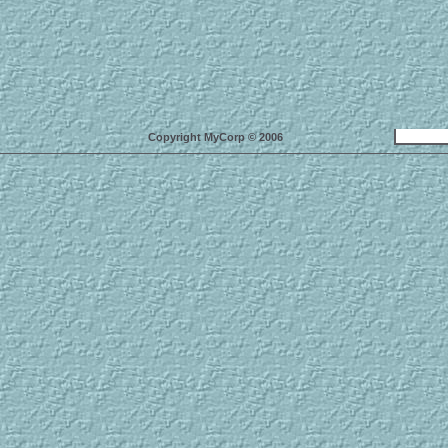
Copyright MyCorp © 2006