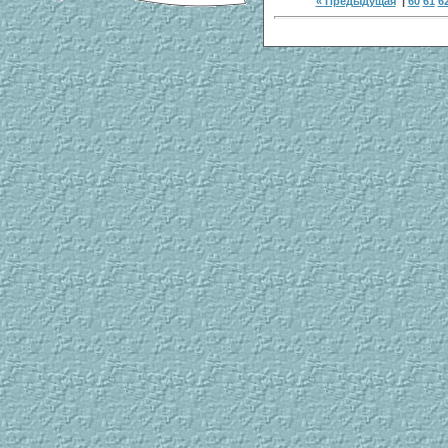
« Предыдущая
|
60
61
6