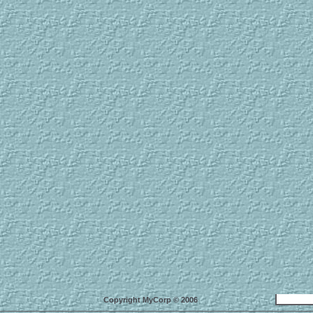
Copyright MyCorp © 2006