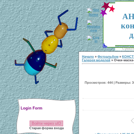
АН
кон
д
Суббота
Начало
»
Фотоальбом
»
КОНСТ
Галерея моделей
» Очки-маска
Просмотров: 444 | Размеры: 30
Login Form
Войти через uID
Старая форма входа