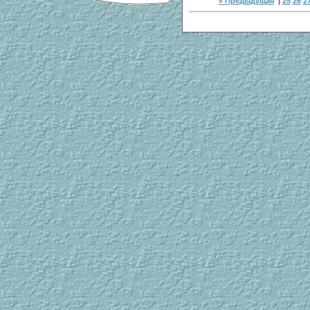
« Предыдущая
|
25
26
2