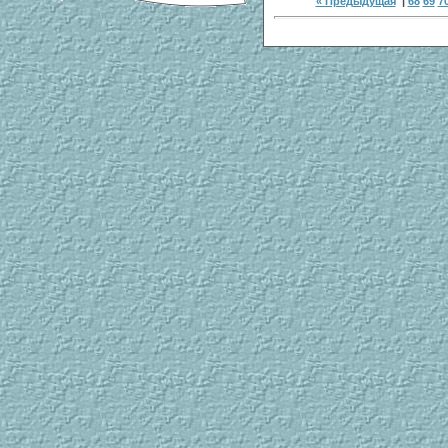
« Предыдущая
|
68
69
7