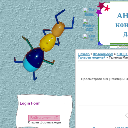
АН
кон
д
Суббота
Начало
»
Фотоальбом
»
КОНСТ
Галерея моделей
» Тележка Ма
Просмотров: 469 | Размеры: 40
Login Form
Войти через uID
Старая форма входа