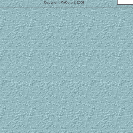
Copyright MyCorp © 2006