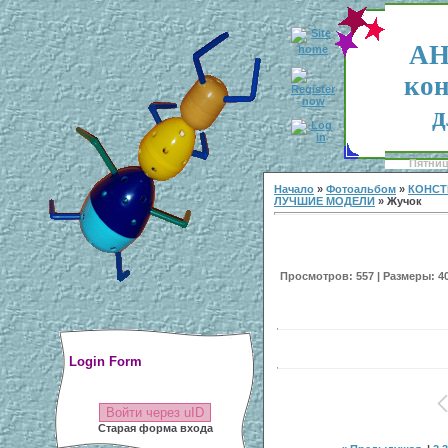
АН
кон
д
Пятница
Начало
»
Фотоальбом
»
КОНСТ
ЛУЧШИЕ МОДЕЛИ
» Жучок
Просмотров: 557 | Размеры: 400
Login Form
Войти через uID
Старая форма входа