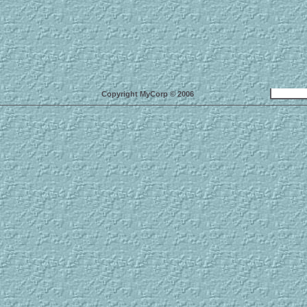
Copyright MyCorp © 2006