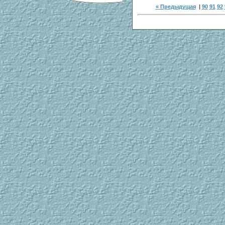
« Предыдущая
|
90
91
92