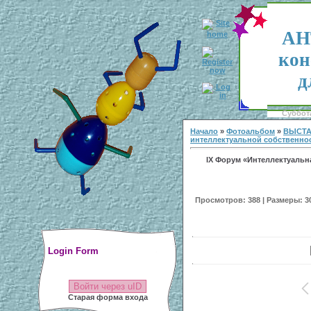
АН
кон
д
Суббота
Начало
»
Фотоальбом
»
ВЫСТА
интеллектуальной собственнос
IX Форум «Интеллектуальна
Просмотров: 388 | Размеры: 300
Login Form
Войти через uID
Старая форма входа