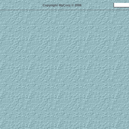
Copyright MyCorp © 2006