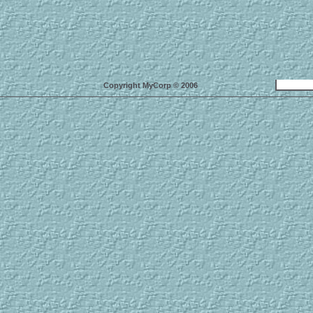
Copyright MyCorp © 2006