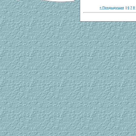
« Предыдущая
|
6
7
8