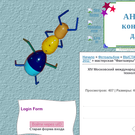
АН
кон
д
Понедельн
Начало
»
Фотоальбом
»
ВЫСТА
2011"
» мастерская "Фантазеры"
XIV Московский междунаро
технол
Просмотров: 407 | Размеры: 40
Login Form
Войти через uID
Старая форма входа