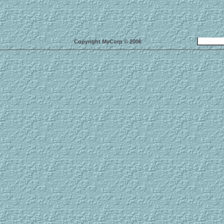
Copyright MyCorp © 2006