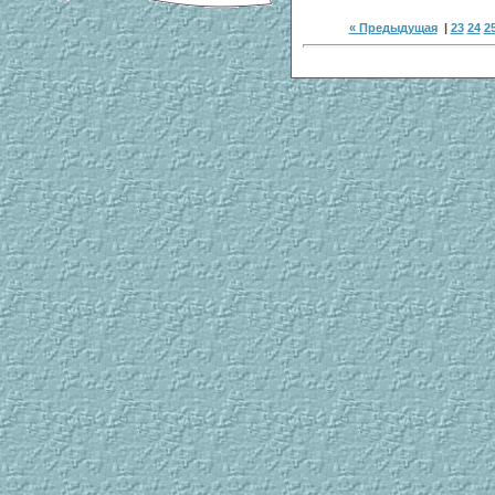
« Предыдущая
|
23
24
2