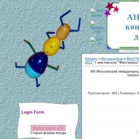
АН
кон
д
Понедельн
Начало
»
Фотоальбом
»
ВЫСТА
2011"
» мастерская "Фантазеры"
XIV Московский междунаро
технол
Просмотров: 389 | Размеры: 40
Login Form
Войти через uID
Старая форма входа