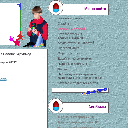
Меню сайта
Главная страница
О сайте
Галерея моделей
Каталог статей и
видеоматериалов
Архив статей и новостей
Гостевая книга
Обратная связь
а Салоне "Архимед ...
Давайте познакомимся!
ед – 2011"
Патенты и дипломы
Форум
Публикации и интересные
материалы обо всем на свете
aziya
Каталог интересных сайтов
Альбомы
Новые фотографии
[0]
Над чем еще я работаю
[9]
Мои старые изобретения