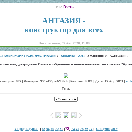
Гость
Hello
АНТАЗИЯ -
конструктор для всех
Воскресенье, 09 Авг 2026, 11:06
СТАВКИ, КОНКУРСЫ, ФЕСТИВАЛИ
»
"Архимед - 2011"
» мастерская "Фантазеры" н
вский международный Салон изобретений и инновационных технологий "Архим
мотров: 682 | Размеры: 300x400px/53.5Kb | Рейтинг: 5.0/1 | Дата: 12 Апр 2011 |
ant
Теги:
72
« Предыдущая
|
67
68
69
70
71
[
]
73
74
75
76
77
|
Следующая »