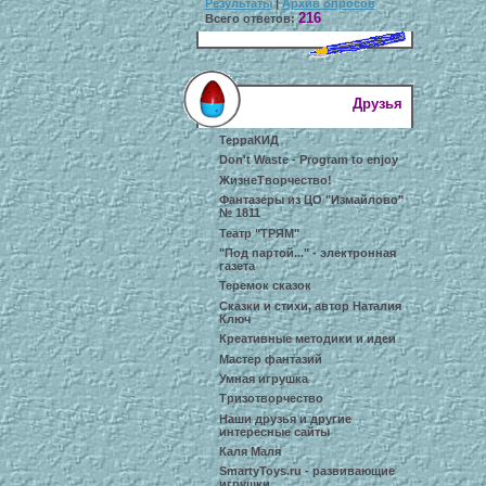
Результаты
|
Архив опросов
216
Всего ответов:
Друзья
ТерраКИД
Don't Waste - Program to enjoy
ЖизнеТворчество!
Фантазеры из ЦО "Измайлово"
№ 1811
Театр "ТРЯМ"
"Под партой..." - электронная
газета
Теремок сказок
Сказки и стихи, автор Наталия
Ключ
Креативные методики и идеи
Мастер фантазий
Умная игрушка
Тризотворчество
Наши друзья и другие
интересные сайты
Каля Маля
SmartyToys.ru - развивающие
игрушки