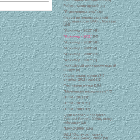
[6]
Работы моих друзей
[21]
"Я-исследователь"
[20]
Форум интеллектуальной
собственности ВАО г. Москвы
[100]
"Архимед - 2012"
[68]
"Архимед - 2011"
[90]
"Архимед - 2010"
[68]
"Архимед - 2009"
[6]
"Архимед - 2008"
[10]
"Архимед - 2007"
[1]
Российский образовательный
форум
[0]
VI Фестиваль науки (7-9
октября 2011 года)
[32]
Фестиваль науки
[246]
"Маленькие находчивые"
[0]
НТТМ - 2011
[91]
НТТМ - 2010
[41]
НТТМ - 2009
[17]
«Дни малого и среднего
бизнеса России 2009», стенд
«Москва»
[12]
"МАКС-2009"
[176]
ВДЦ "Орленок", смена
"Золотой запас - 2009"
[51]