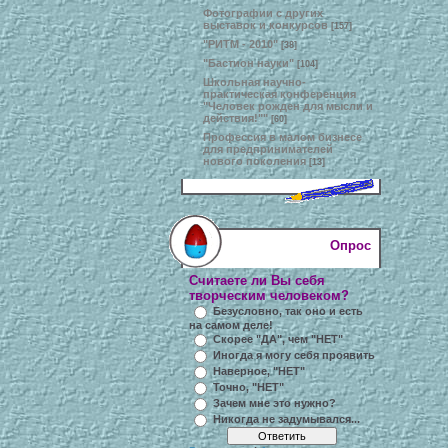
Фотографии с других
выставок и конкурсов
[157]
"РИТМ - 2010"
[38]
"Бастион науки"
[104]
Школьная научно-
практическая конференция
"Человек рожден для мысли и
действия!""
[60]
Профессия в малом бизнесе
для предпринимателей
нового поколения
[13]
Опрос
Считаете ли Вы себя
творческим человеком?
Безусловно, так оно и есть
на самом деле!
Скорее "ДА", чем "НЕТ"
Иногда я могу себя проявить
Наверное, "НЕТ"
Точно, "НЕТ"
Зачем мне это нужно?
Никогда не задумывался...