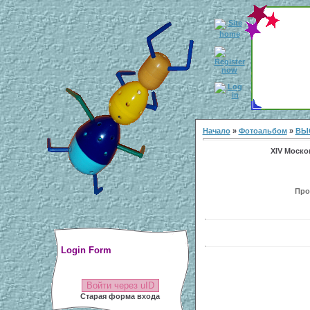
Начало
»
Фотоальбом
»
ВЫ
XIV Моско
Прос
Login Form
Войти через uID
Старая форма входа