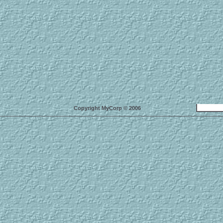
Copyright MyCorp © 2006