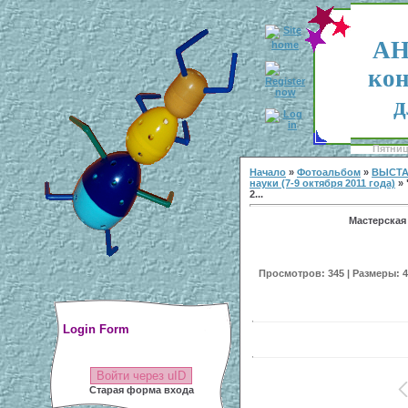
АН
кон
д
Пятница
Начало
»
Фотоальбом
»
ВЫСТА
науки (7-9 октября 2011 года)
» 
2...
Мастерская
Просмотров: 345 | Размеры: 40
Login Form
Войти через uID
Старая форма входа