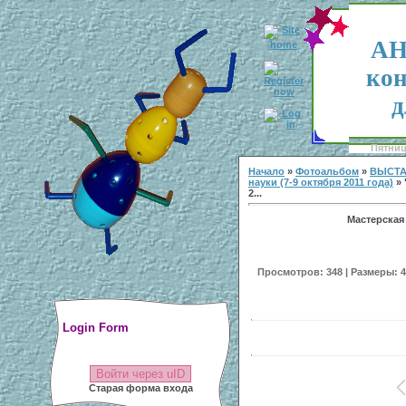
АН
кон
д
Пятница
Начало
»
Фотоальбом
»
ВЫСТА
науки (7-9 октября 2011 года)
» 
2...
Мастерская
Просмотров: 348 | Размеры: 40
Login Form
Войти через uID
Старая форма входа