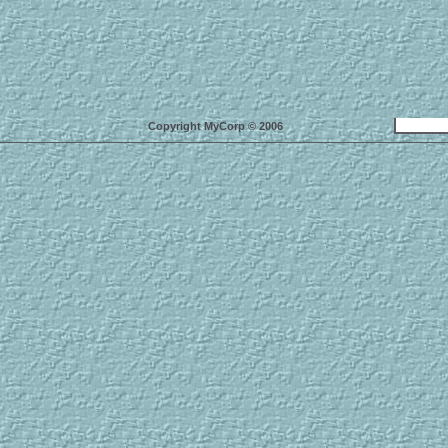
Copyright MyCorp © 2006