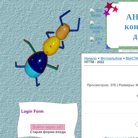
АН
кон
д
Воскресен
Начало
»
Фотоальбом
»
ВЫСТА
НТТМ - 2011
Просмотров: 376 | Размеры: 40
Login Form
Войти через uID
Старая форма входа