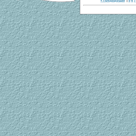
« Предыдущая
|
5
6
7