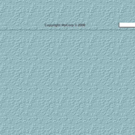
Copyright MyCorp © 2006