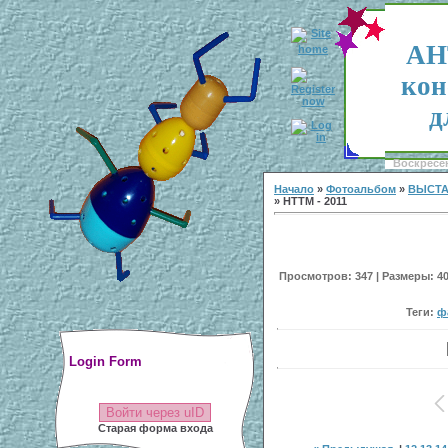
АН
кон
д
Воскресен
Начало
»
Фотоальбом
»
ВЫСТА
» НТТМ - 2011
Просмотров: 347 | Размеры: 400
Теги:
ф
Login Form
Войти через uID
Старая форма входа