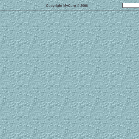
Copyright MyCorp © 2006