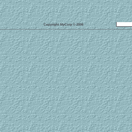
Copyright MyCorp © 2006