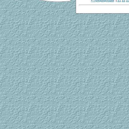
« Предыдущая
|
21
22
2