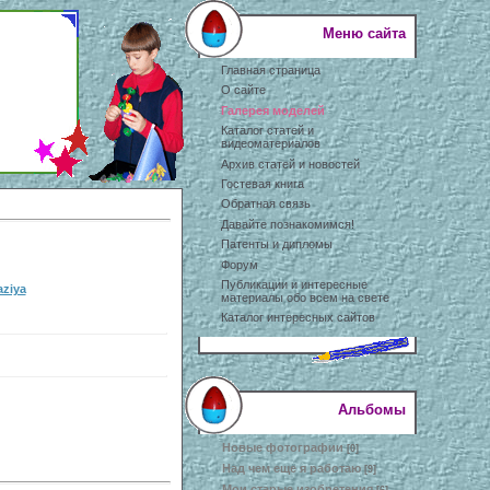
Меню сайта
Главная страница
О сайте
Галерея моделей
Каталог статей и
видеоматериалов
Архив статей и новостей
Гостевая книга
Обратная связь
Давайте познакомимся!
Патенты и дипломы
Форум
Публикации и интересные
aziya
материалы обо всем на свете
Каталог интересных сайтов
Альбомы
Новые фотографии
[0]
Над чем еще я работаю
[9]
Мои старые изобретения