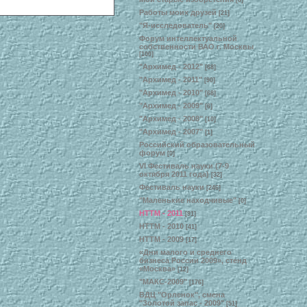
[6]
Работы моих друзей
[21]
"Я-исследователь"
[20]
Форум интеллектуальной
собственности ВАО г. Москвы
[100]
"Архимед - 2012"
[68]
"Архимед - 2011"
[90]
"Архимед - 2010"
[68]
"Архимед - 2009"
[6]
"Архимед - 2008"
[10]
"Архимед - 2007"
[1]
Российский образовательный
форум
[0]
VI Фестиваль науки (7-9
октября 2011 года)
[32]
Фестиваль науки
[246]
"Маленькие находчивые"
[0]
НТТМ - 2011
[91]
НТТМ - 2010
[41]
НТТМ - 2009
[17]
«Дни малого и среднего
бизнеса России 2009», стенд
«Москва»
[12]
"МАКС-2009"
[176]
ВДЦ "Орленок", смена
"Золотой запас - 2009"
[51]