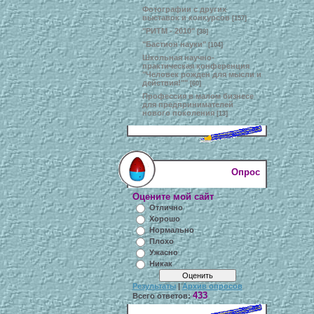
Фотографии с других
выставок и конкурсов
[157]
"РИТМ - 2010"
[38]
"Бастион науки"
[104]
Школьная научно-
практическая конференция
"Человек рожден для мысли и
действия!""
[60]
Профессия в малом бизнесе
для предпринимателей
нового поколения
[13]
Опрос
Оцените мой сайт
Отлично
Хорошо
Нормально
Плохо
Ужасно
Никак
Результаты
|
Архив опросов
433
Всего ответов: