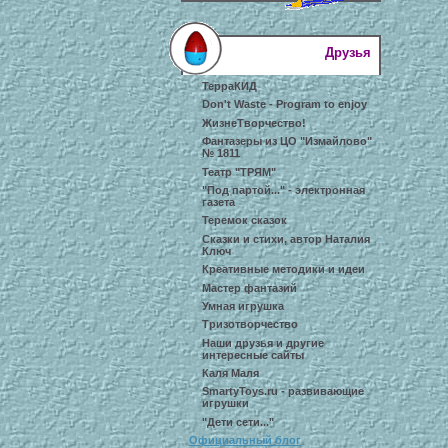
Друзья
ТерраКИД
Don't Waste - Program to enjoy
ЖизнеТворчество!
Фантазеры из ЦО "Измайлово"
№ 1811
Театр "ТРЯМ"
"Под партой..." - электронная
газета
Теремок сказок
Сказки и стихи, автор Наталия
Ключ
Креативные методики и идеи
Мастер фантазий
Умная игрушка
Тризотворчество
Наши друзья и другие
интересные сайты
Каля Маля
SmartyToys.ru - развивающие
игрушки
"Дети сети..."
Официальный блог