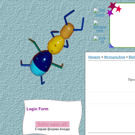
Начало
»
Фотоальбом
»
ВЫ
Прос
Login Form
Войти через uID
Старая форма входа