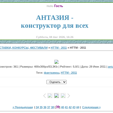
Гость
Hello
АНТАЗИЯ -
конструктор для всех
Суббота, 08 Авг 2026, 16:26
СТАВКИ, КОНКУРСЫ, ФЕСТИВАЛИ
»
НТТМ - 2011
» НТТМ - 2011
мотров: 361 | Размеры: 400x300px/53.3Kb | Рейтинг: 5.0/1 | Дата: 29 Июн 2011 |
ant
Теги:
фантазеры
,
НТТМ - 2011
39
« Предыдущая
|
34
35
36
37
38
[
]
40
41
42
43
44
|
Следующая »