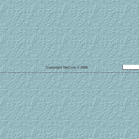
Copyright MyCorp © 2006