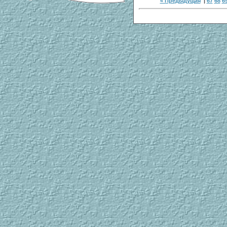
« Предыдущая
|
67
68
6