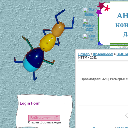
АН
кон
д
Четвер
Начало
»
Фотоальбом
»
ВЫСТА
НТТМ - 2011
Просмотров: 323 | Размеры: 40
Login Form
Войти через uID
Старая форма входа