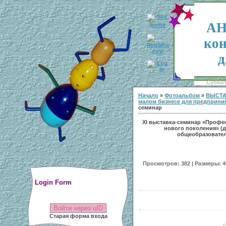
АН
кон
д
Суббота
Начало
»
Фотоальбом
»
ВЫСТА
малом бизнесе для предприни
семинар
ХI выставка-семинар «Профе
нового поколения» (
общеобразователь
Просмотров: 382 | Размеры: 40
Login Form
Войти через uID
Старая форма входа