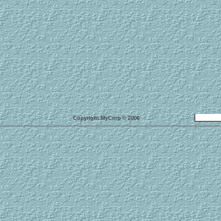
Copyright MyCorp © 2006