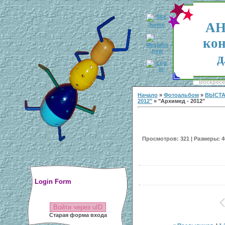
АН
кон
д
Воскресен
Начало
»
Фотоальбом
»
ВЫСТА
2012"
» "Архимед - 2012"
Просмотров: 321 | Размеры: 40
Login Form
Войти через uID
Старая форма входа