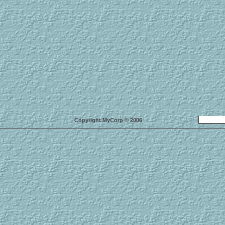
Copyright MyCorp © 2006