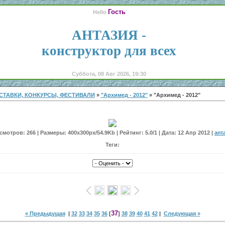
Гость
Hello
АНТАЗИЯ -
конструктор для всех
Суббота, 08 Авг 2026, 19:30
СТАВКИ, КОНКУРСЫ, ФЕСТИВАЛИ
»
"Архимед - 2012"
» "Архимед - 2012"
мотров: 266 | Размеры: 400x300px/54.9Kb | Рейтинг: 5.0/1 | Дата: 12 Апр 2012 |
ant
Теги:
37
« Предыдущая
|
32
33
34
35
36
[
]
38
39
40
41
42
|
Следующая »