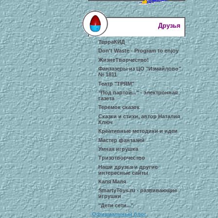
Друзья
ТерраКИД
Don't Waste - Program to enjoy
ЖизнеТворчество!
Фантазеры из ЦО "Измайлово"
№ 1811
Театр "ТРЯМ"
"Под партой..." - электронная
газета
Теремок сказок
Сказки и стихи, автор Наталия
Ключ
Креативные методики и идеи
Мастер фантазий
Умная игрушка
Тризотворчество
Наши друзья и другие
интересные сайты
Каля Маля
SmartyToys.ru - развивающие
игрушки
"Дети сети..."
Официальный блог