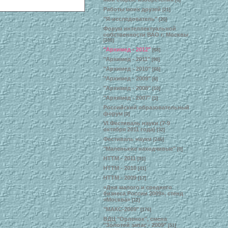
[6]
Работы моих друзей
[21]
"Я-исследователь"
[20]
Форум интеллектуальной
собственности ВАО г. Москвы
[100]
"Архимед - 2012"
[68]
"Архимед - 2011"
[90]
"Архимед - 2010"
[68]
"Архимед - 2009"
[6]
"Архимед - 2008"
[10]
"Архимед - 2007"
[1]
Российский образовательный
форум
[0]
VI Фестиваль науки (7-9
октября 2011 года)
[32]
Фестиваль науки
[246]
"Маленькие находчивые"
[0]
НТТМ - 2011
[91]
НТТМ - 2010
[41]
НТТМ - 2009
[17]
«Дни малого и среднего
бизнеса России 2009», стенд
«Москва»
[12]
"МАКС-2009"
[176]
ВДЦ "Орленок", смена
"Золотой запас - 2009"
[51]