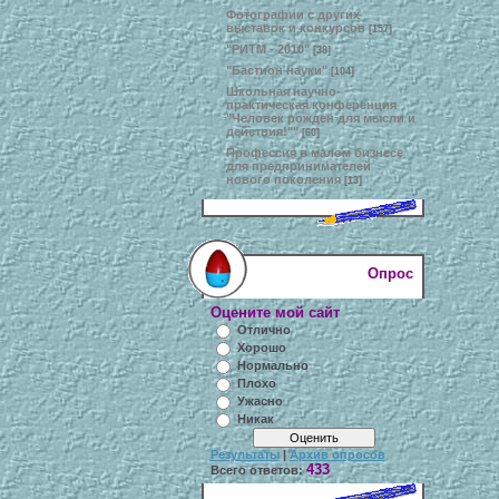
Фотографии с других
выставок и конкурсов
[157]
"РИТМ - 2010"
[38]
"Бастион науки"
[104]
Школьная научно-
практическая конференция
"Человек рожден для мысли и
действия!""
[60]
Профессия в малом бизнесе
для предпринимателей
нового поколения
[13]
Опрос
Оцените мой сайт
Отлично
Хорошо
Нормально
Плохо
Ужасно
Никак
Результаты
|
Архив опросов
433
Всего ответов: