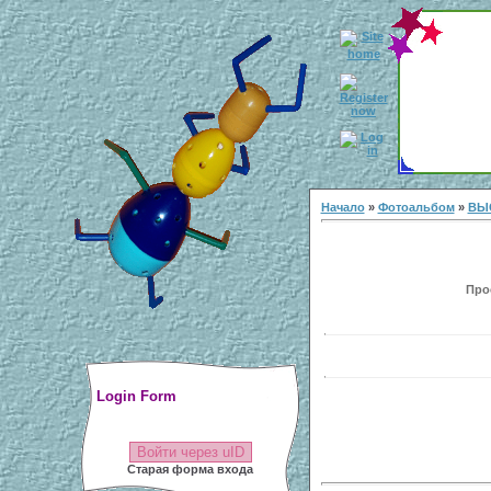
Начало
»
Фотоальбом
»
ВЫ
Прос
Login Form
Войти через uID
Старая форма входа