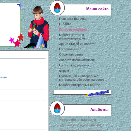
Меню сайта
Главная страница
О сайте
Галерея моделей
Каталог статей и
видеоматериалов
Архив статей и новостей
Гостевая книга
Обратная связь
Давайте познакомимся!
Патенты и дипломы
Форум
Публикации и интересные
aziya
материалы обо всем на свете
Каталог интересных сайтов
Альбомы
Новые фотографии
[0]
Над чем еще я работаю
[9]
Мои старые изобретения