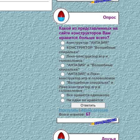
Опрос
Какой из представленных на
сайте конструкторов Вам
нравится больше всего?
Конструктор "АНТАЗИЯ"
КОНСТРУКТОР "Волшебные
спиральки"
Леко-конструктор игр и
головоломок
"АНТАЗИЯ" и "Волшебные
спиральки"
"АНТАЗИЯ" и Леко-
конструктор игр и головоломок
"Волшебные спиральки" и
Леко-конструктор игр и
головоломок
Все нравятся одинаково
Ни один не нравится
Результаты
|
Архив опросов
67
Всего ответов:
Друзья