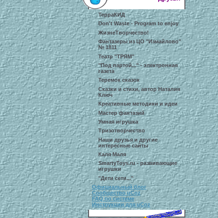
ТерраКИД
Don't Waste - Program to enjoy
ЖизнеТворчество!
Фантазеры из ЦО "Измайлово"
№ 1811
Театр "ТРЯМ"
"Под партой..." - электронная
газета
Теремок сказок
Сказки и стихи, автор Наталия
Ключ
Креативные методики и идеи
Мастер фантазий
Умная игрушка
Тризотворчество
Наши друзья и другие
интересные сайты
Каля Маля
SmartyToys.ru - развивающие
игрушки
"Дети сети..."
Официальный блог
Сообщество uCoz
FAQ по системе
Инструкции для uCoz