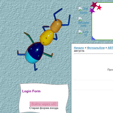
Начало
»
Фотоальбом
»
АВ
августа
Прос
Login Form
Войти через uID
Старая форма входа