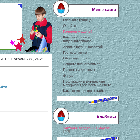
Меню сайта
Главная страница
О сайте
Галерея моделей
Каталог статей и
видеоматериалов
Архив статей и новостей
Гостевая книга
Обратная связь
 2011", Сокольники, 27-28
Давайте познакомимся!
Патенты и дипломы
Форум
Публикации и интересные
материалы обо всем на свете
ziya
Каталог интересных сайтов
Альбомы
Авторы, создавшие модели
[743]