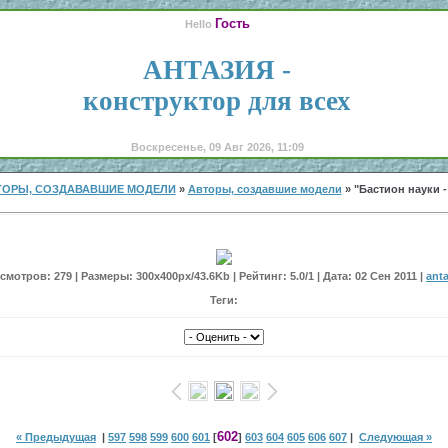
Гость
Hello
АНТАЗИЯ -
конструктор для всех
Воскресенье, 09 Авг 2026, 11:09
ТОРЫ, СОЗДАВАВШИЕ МОДЕЛИ
»
Авторы, создавшие модели
» "Бастион науки -
мотров: 279 | Размеры: 300x400px/43.6Kb | Рейтинг: 5.0/1 | Дата: 02 Сен 2011 |
anta
Теги:
602
« Предыдущая
|
597
598
599
600
601
[
]
603
604
605
606
607
|
Следующая »