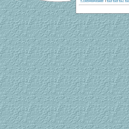
« Предыдущая
|
615
616
617
61