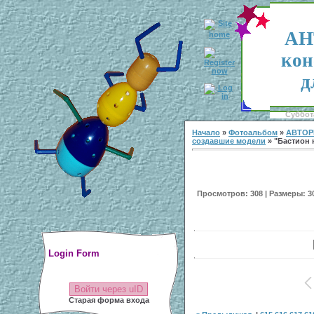
АН
кон
д
Суббота
Начало
»
Фотоальбом
»
АВТОР
создавшие модели
» "Бастион н
Просмотров: 308 | Размеры: 300
Login Form
Войти через uID
Старая форма входа