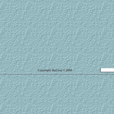
Copyright MyCorp © 2006