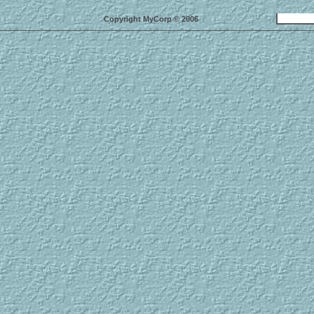
Copyright MyCorp © 2006