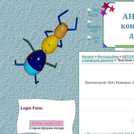
АН
кон
д
Суббота
Начало
»
Фотоальбом
»
АВТОР
создавшие модели
» "Бастион н
Просмотров: 314 | Размеры: 30
Login Form
Войти через uID
Старая форма входа