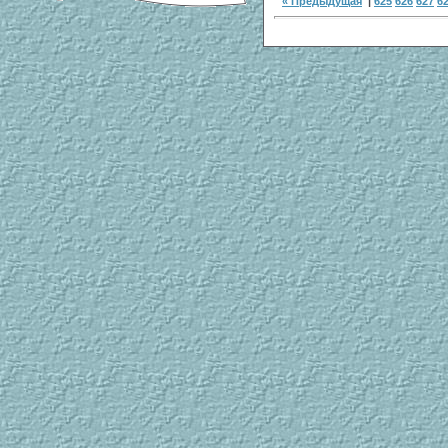
« Предыдущая
|
625
626
627
6