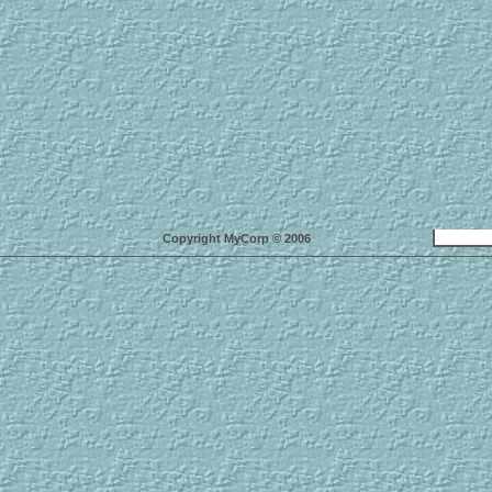
Copyright MyCorp © 2006