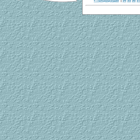
« Предыдущая
|
94
95
96
9