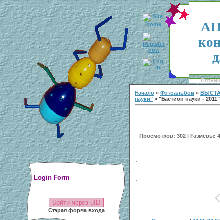
АН
кон
д
Пятница
Начало
»
Фотоальбом
»
ВЫСТА
науки"
» "Бастион науки - 2011
Просмотров: 302 | Размеры: 40
Login Form
Войти через uID
Старая форма входа