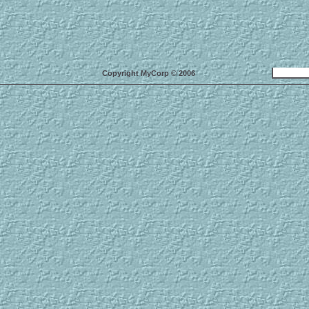
Copyright MyCorp © 2006