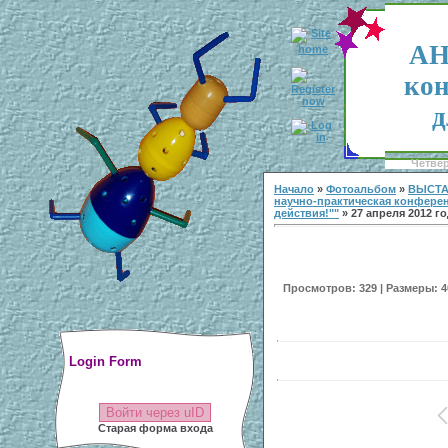
АН
кон
д
Четвер
Начало
»
Фотоальбом
»
ВЫСТА
научно-практическая конфере
действия!""
» 27 апреля 2012 г
Просмотров: 329 | Размеры: 40
Login Form
Войти через uID
Старая форма входа