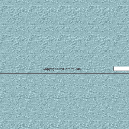
Copyright MyCorp © 2006