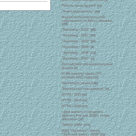
[6]
Работы моих друзей
[21]
"Я-исследователь"
[20]
Форум интеллектуальной
собственности ВАО г. Москвы
[100]
"Архимед - 2012"
[68]
"Архимед - 2011"
[90]
"Архимед - 2010"
[68]
"Архимед - 2009"
[6]
"Архимед - 2008"
[10]
"Архимед - 2007"
[1]
Российский образовательный
форум
[0]
VI Фестиваль науки (7-9
октября 2011 года)
[32]
Фестиваль науки
[246]
"Маленькие находчивые"
[0]
НТТМ - 2011
[91]
НТТМ - 2010
[41]
НТТМ - 2009
[17]
«Дни малого и среднего
бизнеса России 2009», стенд
«Москва»
[12]
"МАКС-2009"
[176]
ВДЦ "Орленок", смена
"Золотой запас - 2009"
[51]