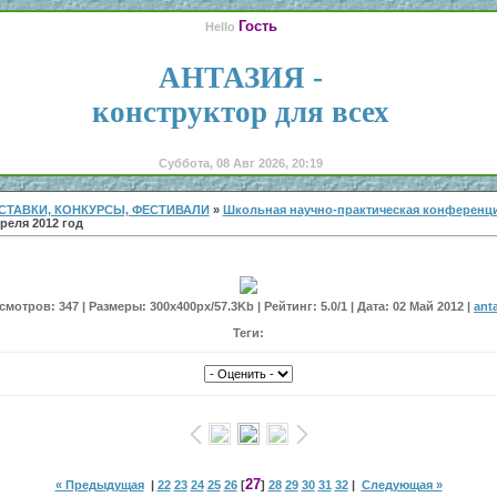
Гость
Hello
АНТАЗИЯ -
конструктор для всех
Суббота, 08 Авг 2026, 20:19
СТАВКИ, КОНКУРСЫ, ФЕСТИВАЛИ
»
Школьная научно-практическая конференци
реля 2012 год
мотров: 347 | Размеры: 300x400px/57.3Kb | Рейтинг: 5.0/1 | Дата: 02 Май 2012 |
ant
Теги:
27
« Предыдущая
|
22
23
24
25
26
[
]
28
29
30
31
32
|
Следующая »