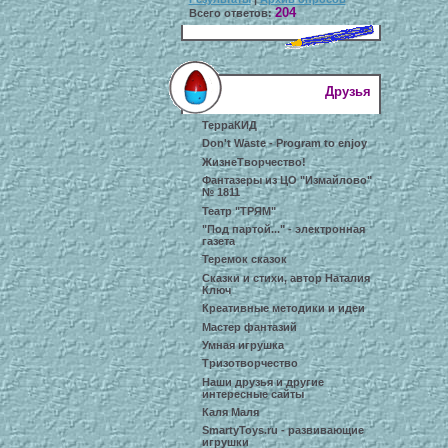
204
Всего ответов:
Друзья
ТерраКИД
Don't Waste - Program to enjoy
ЖизнеТворчество!
Фантазеры из ЦО "Измайлово"
№ 1811
Театр "ТРЯМ"
"Под партой..." - электронная
газета
Теремок сказок
Сказки и стихи, автор Наталия
Ключ
Креативные методики и идеи
Мастер фантазий
Умная игрушка
Тризотворчество
Наши друзья и другие
интересные сайты
Каля Маля
SmartyToys.ru - развивающие
игрушки