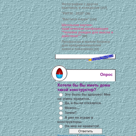
Фотографии с других
выставок и конкурсов
[157]
"РИТМ - 2010"
[38]
"Бастион науки"
[104]
Школьная научно-
практическая конференция
"Человек рожден для мысли и
действия!""
[60]
Профессия в малом бизнесе
для предпринимателей
нового поколения
[13]
Опрос
Хотели бы Вы иметь дома
такой конструктор?
Это было бы здорово! Мне
он очень нравится.
Да, я бы не отказался.
Можно...
Зачем?
Я уже не играю в
конструкторы.
Он мне не нравится!
Результаты
|
Архив опросов