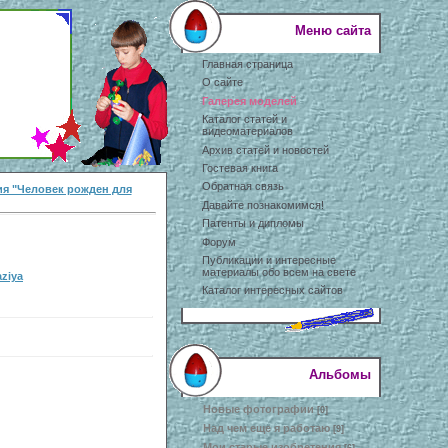
Меню сайта
Главная страница
О сайте
Галерея моделей
Каталог статей и
видеоматериалов
Архив статей и новостей
Гостевая книга
Обратная связь
я "Человек рожден для
Давайте познакомимся!
Патенты и дипломы
Форум
Публикации и интересные
материалы обо всем на свете
aziya
Каталог интересных сайтов
Альбомы
Новые фотографии
[0]
Над чем еще я работаю
[9]
Мои старые изобретения