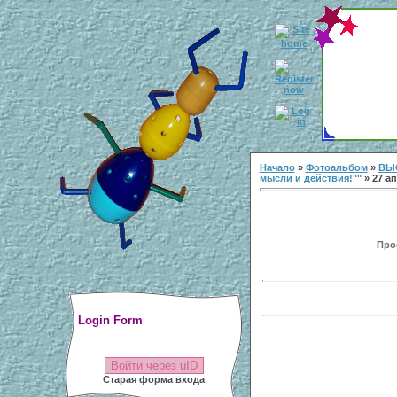
Начало
»
Фотоальбом
»
ВЫ
мысли и действия!""
» 27 ап
Прос
Login Form
Войти через uID
Старая форма входа