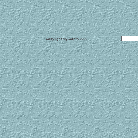
Copyright MyCorp © 2006