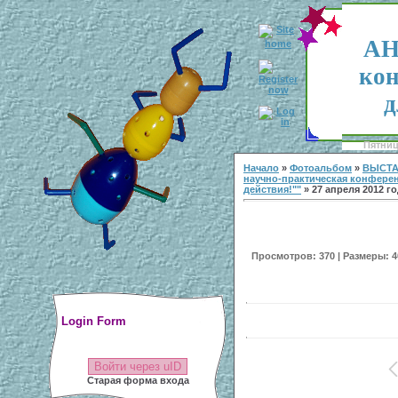
АН
кон
д
Пятница
Начало
»
Фотоальбом
»
ВЫСТА
научно-практическая конфере
действия!""
» 27 апреля 2012 г
Просмотров: 370 | Размеры: 40
Login Form
Войти через uID
Старая форма входа