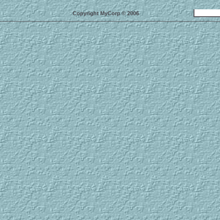
Copyright MyCorp © 2006