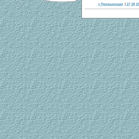
« Предыдущая
|
27
28
2