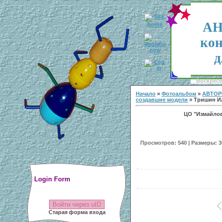
АН
кон
д
Воскресен
Начало
»
Фотоальбом
»
АВТОР
создавшие модели
» Тришин И
ЦО "Измайлов
Просмотров: 540 | Размеры: 30
Login Form
Войти через uID
Старая форма входа