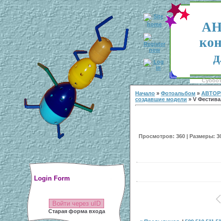
АН
кон
д
Суббота
Начало
»
Фотоальбом
»
АВТОР
создавшие модели
» V Фестивал
Просмотров: 360 | Размеры: 300
Login Form
Войти через uID
Старая форма входа