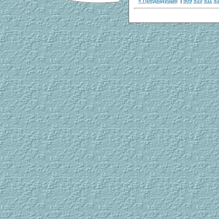
« Предыдущая
|
509
510
511
5