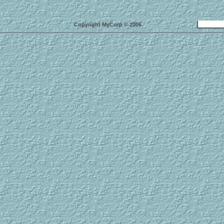
Copyright MyCorp © 2006