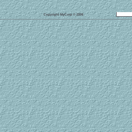
Copyright MyCorp © 2006