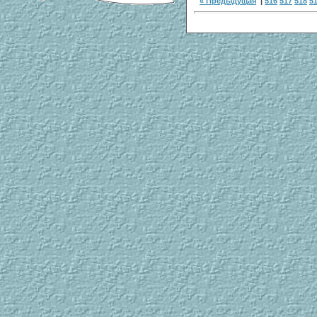
« Предыдущая
|
516
517
518
5