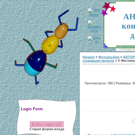
АН
кон
д
Понедельн
Начало
»
Фотоальбом
»
АВТОР
создавшие модели
» V Фестивал
Просмотров: 380 | Размеры: 300
Login Form
Войти через uID
Старая форма входа