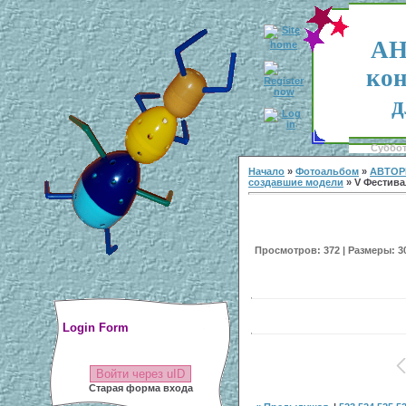
АН
кон
д
Суббота
Начало
»
Фотоальбом
»
АВТОР
создавшие модели
» V Фестивал
Просмотров: 372 | Размеры: 300
Login Form
Войти через uID
Старая форма входа