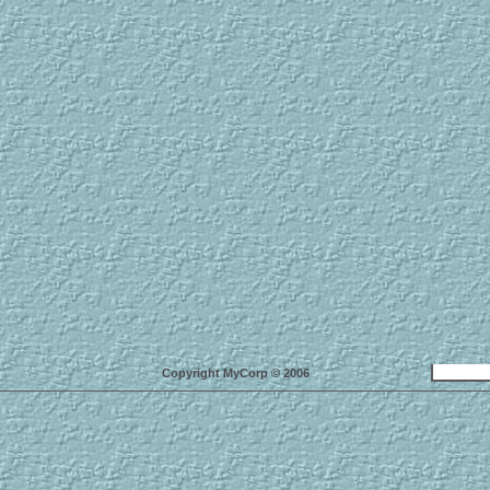
Copyright MyCorp © 2006