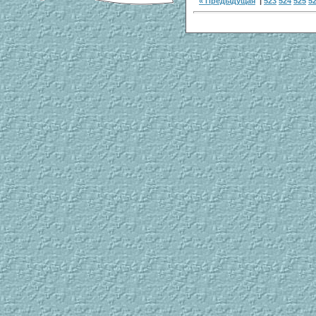
« Предыдущая
|
523
524
525
5