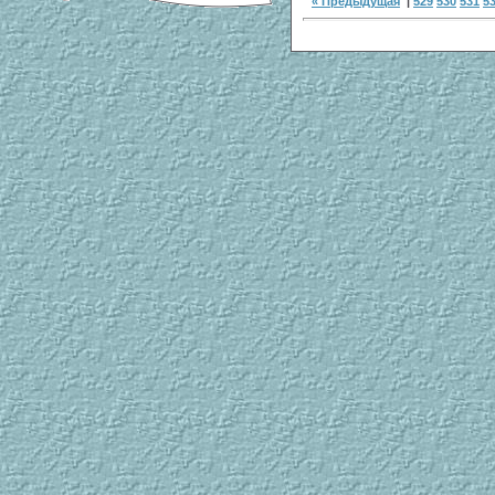
« Предыдущая
|
529
530
531
5