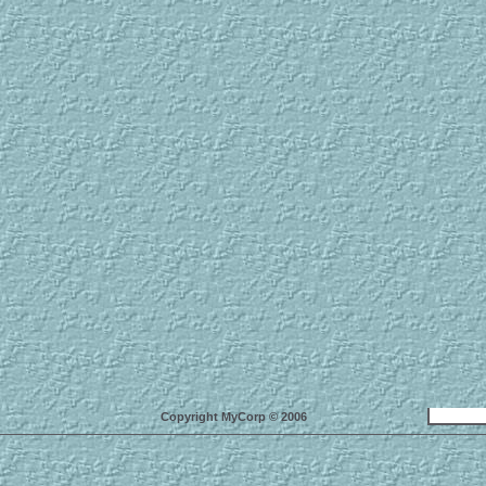
Copyright MyCorp © 2006