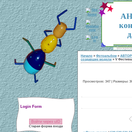
АН
кон
д
Воскресен
Начало
»
Фотоальбом
»
АВТОР
создавшие модели
» V Фестивал
Просмотров: 347 | Размеры: 300
Login Form
Войти через uID
Старая форма входа