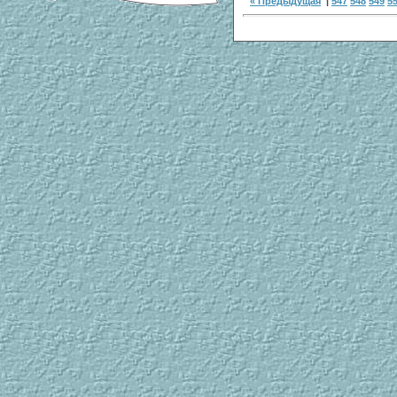
« Предыдущая
|
547
548
549
5