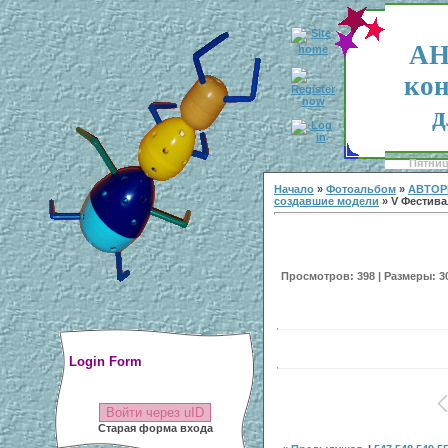
АН
кон
д
Пятница
Начало
»
Фотоальбом
»
АВТОР
создавшие модели
» V Фестивал
Просмотров: 398 | Размеры: 300
Login Form
Войти через uID
Старая форма входа