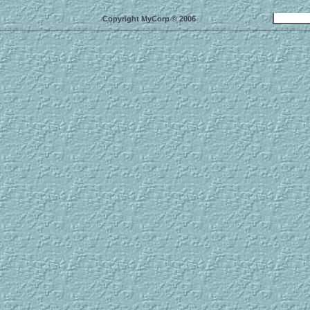
Copyright MyCorp © 2006