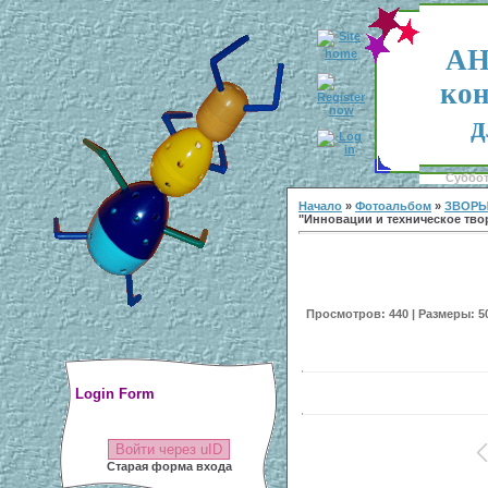
АН
кон
д
Суббота
Начало
»
Фотоальбом
»
ЗВОРЫ
"Инновации и техническое тво
Просмотров: 440 | Размеры: 500
Login Form
Войти через uID
Старая форма входа