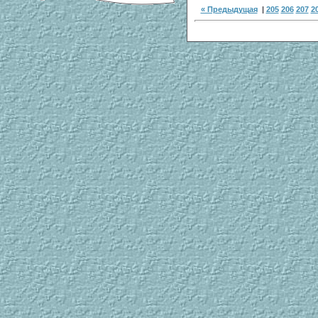
« Предыдущая
|
205
206
207
2