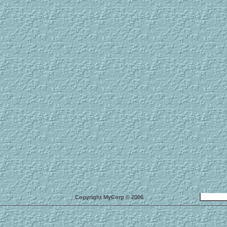
Copyright MyCorp © 2006