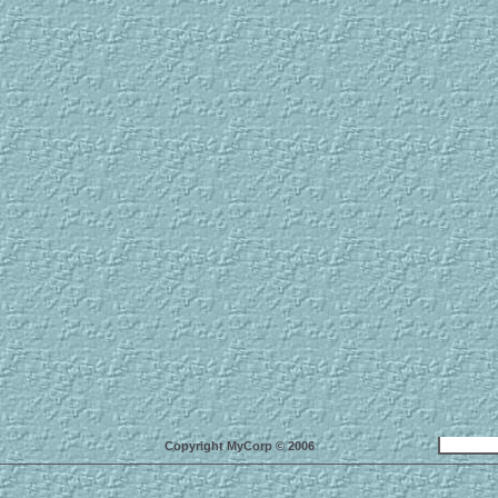
Copyright MyCorp © 2006