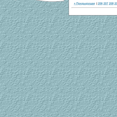
« Предыдущая
|
206
207
208
2