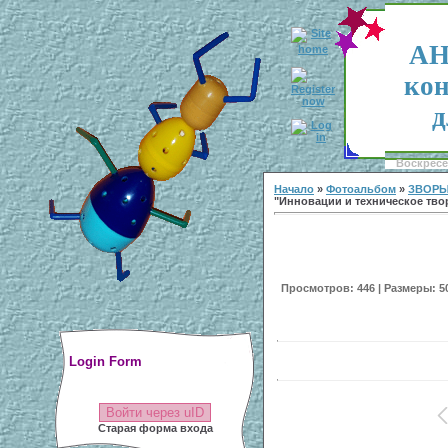
АН
кон
д
Воскресен
Начало
»
Фотоальбом
»
ЗВОРЫ
"Инновации и техническое тво
Просмотров: 446 | Размеры: 500
Login Form
Войти через uID
Старая форма входа