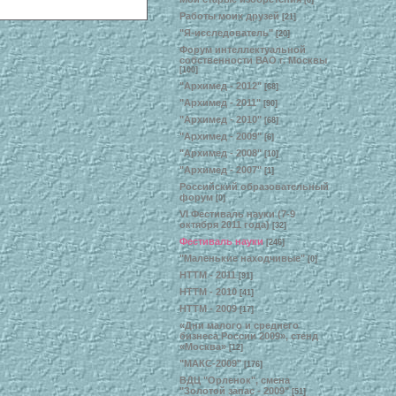
[6]
Работы моих друзей
[21]
"Я-исследователь"
[20]
Форум интеллектуальной
собственности ВАО г. Москвы
[100]
"Архимед - 2012"
[68]
"Архимед - 2011"
[90]
"Архимед - 2010"
[68]
"Архимед - 2009"
[6]
"Архимед - 2008"
[10]
"Архимед - 2007"
[1]
Российский образовательный
форум
[0]
VI Фестиваль науки (7-9
октября 2011 года)
[32]
Фестиваль науки
[246]
"Маленькие находчивые"
[0]
НТТМ - 2011
[91]
НТТМ - 2010
[41]
НТТМ - 2009
[17]
«Дни малого и среднего
бизнеса России 2009», стенд
«Москва»
[12]
"МАКС-2009"
[176]
ВДЦ "Орленок", смена
"Золотой запас - 2009"
[51]