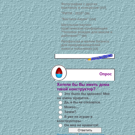
Фотографии с других
выставок и конкурсов
[157]
"РИТМ - 2010"
[38]
"Бастион науки"
[104]
Школьная научно-
практическая конференция
"Человек рожден для мысли и
действия!""
[60]
Профессия в малом бизнесе
для предпринимателей
нового поколения
[13]
Опрос
Хотели бы Вы иметь дома
такой конструктор?
Это было бы здорово! Мне
он очень нравится.
Да, я бы не отказался.
Можно...
Зачем?
Я уже не играю в
конструкторы.
Он мне не нравится!
Результаты
|
Архив опросов