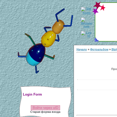
Начало
»
Фотоальбом
»
ВЫ
Прос
Login Form
Войти через uID
Старая форма входа