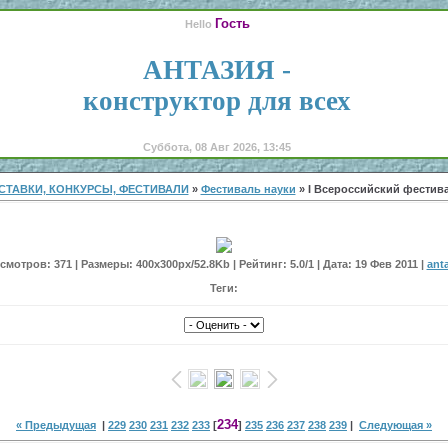
Гость
Hello
АНТАЗИЯ -
конструктор для всех
Суббота, 08 Авг 2026, 13:45
СТАВКИ, КОНКУРСЫ, ФЕСТИВАЛИ
»
Фестиваль науки
» I Всероссийский фестивал
мотров: 371 | Размеры: 400x300px/52.8Kb | Рейтинг: 5.0/1 | Дата: 19 Фев 2011 |
ant
Теги:
234
« Предыдущая
|
229
230
231
232
233
[
]
235
236
237
238
239
|
Следующая »