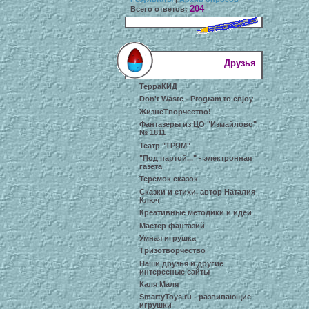
204
Всего ответов:
Друзья
ТерраКИД
Don't Waste - Program to enjoy
ЖизнеТворчество!
Фантазеры из ЦО "Измайлово"
№ 1811
Театр "ТРЯМ"
"Под партой..." - электронная
газета
Теремок сказок
Сказки и стихи, автор Наталия
Ключ
Креативные методики и идеи
Мастер фантазий
Умная игрушка
Тризотворчество
Наши друзья и другие
интересные сайты
Каля Маля
SmartyToys.ru - развивающие
игрушки