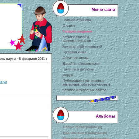
Меню сайта
Главная страница
О сайте
Галерея моделей
Каталог статей и
видеоматериалов
Архив статей и новостей
Гостевая книга
Обратная связь
ь науки - 8 февраля 2011 г
Давайте познакомимся!
Патенты и дипломы
Форум
Публикации и интересные
aziya
материалы обо всем на свете
Каталог интересных сайтов
Альбомы
Новые фотографии
[0]
Над чем еще я работаю
[9]
Мои старые изобретения