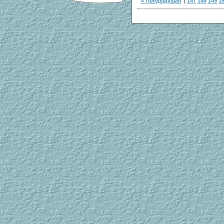
« Предыдущая
|
147
148
149
1