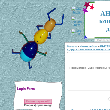
АН
кон
д
Воскресен
Начало
»
Фотоальбом
»
ВЫСТА
с других выставок и конкурсо
Просмотров: 398 | Размеры: 40
Login Form
Войти через uID
Старая форма входа