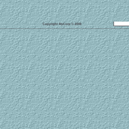
Copyright MyCorp © 2006