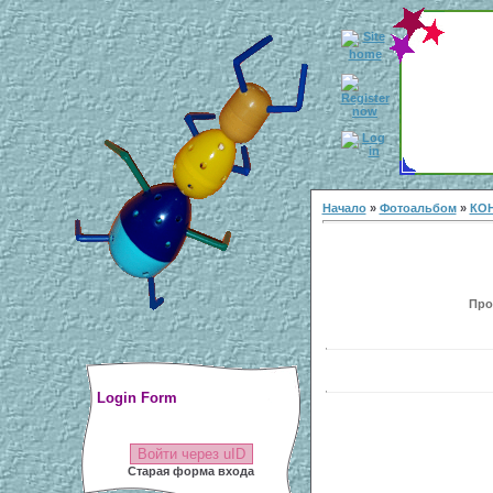
Начало
»
Фотоальбом
»
КО
Прос
Login Form
Войти через uID
Старая форма входа