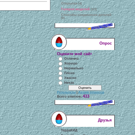
Открытки
[4]
Галерея моделей
[115]
Способы соединения деталей
[0]
Опрос
Оцените мой сайт
Отлично
Хорошо
Нормально
Плохо
Ужасно
Никак
Результаты
|
Архив опросов
433
Всего ответов:
Друзья
ТерраКИД