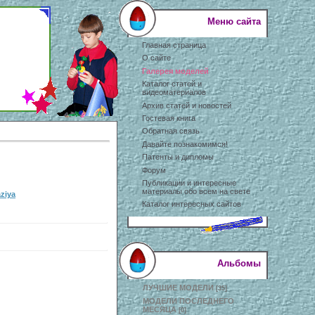
Меню сайта
Главная страница
О сайте
Галерея моделей
Каталог статей и
видеоматериалов
Архив статей и новостей
Гостевая книга
Обратная связь
Давайте познакомимся!
Патенты и дипломы
Форум
Публикации и интересные
материалы обо всем на свете
ziya
Каталог интересных сайтов
Альбомы
ЛУЧШИЕ МОДЕЛИ
[35]
МОДЕЛИ ПОСЛЕДНЕГО
МЕСЯЦА
[0]