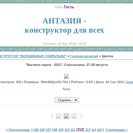
Гость
Hello
АНТАЗИЯ -
конструктор для всех
Четверг, 06 Авг 2026, 14:25
НСТРУКТОР "ВОЛШЕБНЫЕ СПИРАЛЬКИ"
»
Галерея моделей
» Цветок
"Бастион науки - 2011", Сокольники, 27-28 августа
мотров: 605 | Размеры: 300x400px/50.7Kb | Рейтинг: 5.0/2 | Дата: 02 Сен 2011 |
anta
Теги:
112
« Предыдущая
|
105
106
107
108
109
110
111
[
]
113
114
115
|
Следующая »