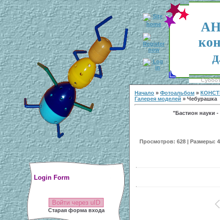
АН
кон
д
Суббота
Начало
»
Фотоальбом
»
КОНСТ
Галерея моделей
» Чебурашка
"Бастион науки - 
Просмотров: 628 | Размеры: 40
Login Form
Войти через uID
Старая форма входа