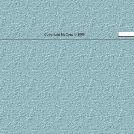
Copyright MyCorp © 2006