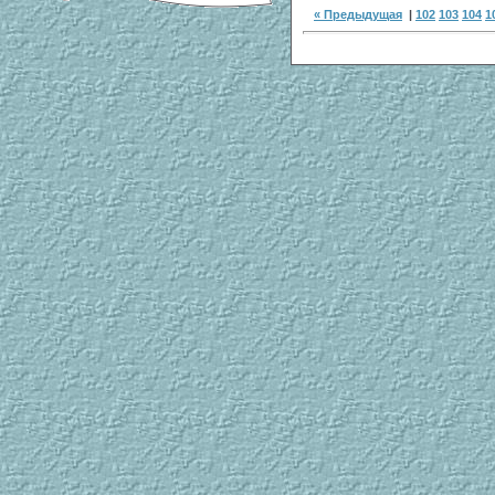
« Предыдущая
|
102
103
104
1