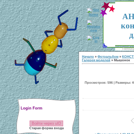
АН
кон
д
Пятница
Начало
»
Фотоальбом
»
КОНСТ
Галерея моделей
» Мышонок
Просмотров: 596 | Размеры: 40
Login Form
Войти через uID
Старая форма входа