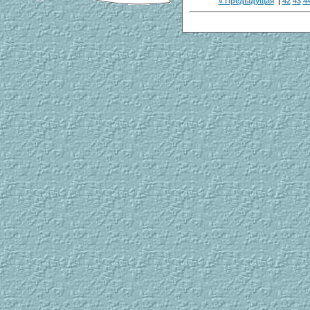
« Предыдущая
|
42
43
4