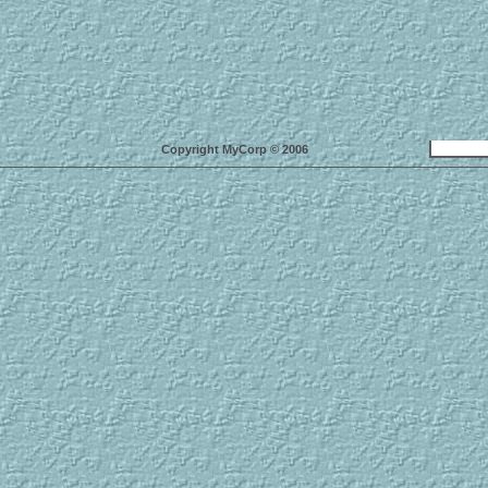
Copyright MyCorp © 2006