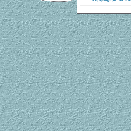
« Предыдущая
|
44
45
4