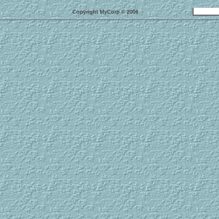
Copyright MyCorp © 2006