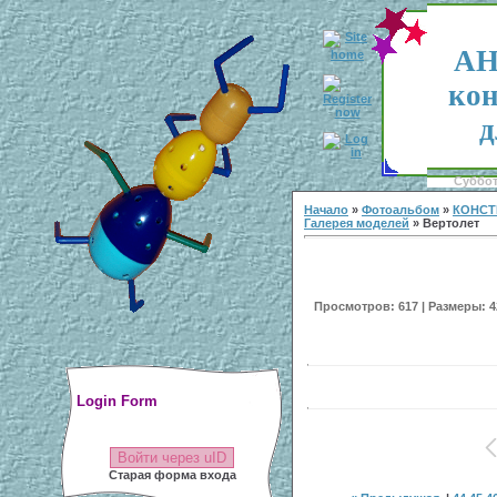
АН
кон
д
Суббота
Начало
»
Фотоальбом
»
КОНСТ
Галерея моделей
» Вертолет
Просмотров: 617 | Размеры: 42
Login Form
Войти через uID
Старая форма входа