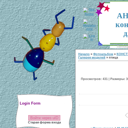
АН
кон
д
Пятница
Начало
»
Фотоальбом
»
КОНСТ
Галерея моделей
» птица
Просмотров: 431 | Размеры: 30
Login Form
Войти через uID
Старая форма входа