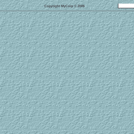
Copyright MyCorp © 2006