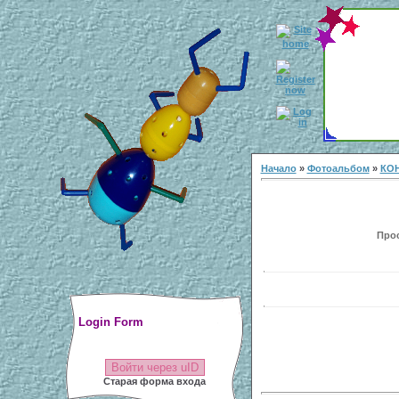
Начало
»
Фотоальбом
»
КО
Прос
Login Form
Войти через uID
Старая форма входа