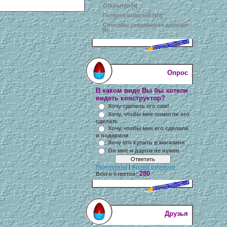
Открытки
[4]
Галерея моделей
[115]
Способы соединения деталей
[0]
Опрос
В каком виде Вы бы хотели
видеть конструктор?
Хочу сделать его сам!
Хочу, чтобы мне помогли его
сделать
Хочу, чтобы мне его сделали
и подарили
Хочу его купить в магазине
Он мне и даром не нужен
Результаты
|
Архив опросов
280
Всего ответов:
Друзья