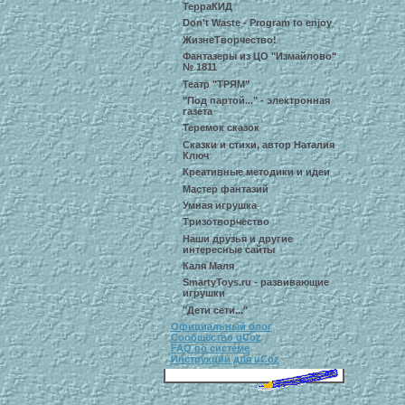
ТерраКИД
Don't Waste - Program to enjoy
ЖизнеТворчество!
Фантазеры из ЦО "Измайлово"
№ 1811
Театр "ТРЯМ"
"Под партой..." - электронная
газета
Теремок сказок
Сказки и стихи, автор Наталия
Ключ
Креативные методики и идеи
Мастер фантазий
Умная игрушка
Тризотворчество
Наши друзья и другие
интересные сайты
Каля Маля
SmartyToys.ru - развивающие
игрушки
"Дети сети..."
Официальный блог
Сообщество uCoz
FAQ по системе
Инструкции для uCoz