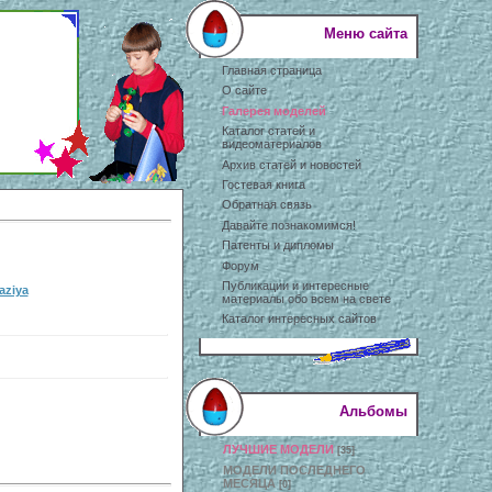
Меню сайта
Главная страница
О сайте
Галерея моделей
Каталог статей и
видеоматериалов
Архив статей и новостей
Гостевая книга
Обратная связь
Давайте познакомимся!
Патенты и дипломы
Форум
Публикации и интересные
aziya
материалы обо всем на свете
Каталог интересных сайтов
Альбомы
ЛУЧШИЕ МОДЕЛИ
[35]
МОДЕЛИ ПОСЛЕДНЕГО
МЕСЯЦА
[0]