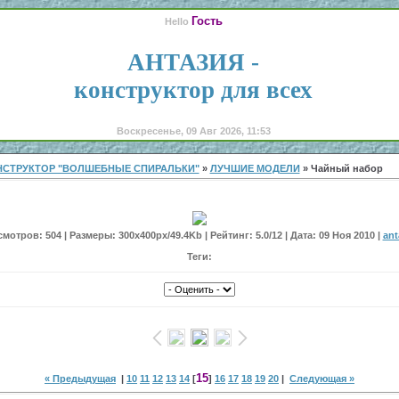
Гость
Hello
АНТАЗИЯ -
конструктор для всех
Воскресенье, 09 Авг 2026, 11:53
НСТРУКТОР "ВОЛШЕБНЫЕ СПИРАЛЬКИ"
»
ЛУЧШИЕ МОДЕЛИ
» Чайный набор
мотров: 504 | Размеры: 300x400px/49.4Kb | Рейтинг: 5.0/12 | Дата: 09 Ноя 2010 |
ant
Теги:
15
« Предыдущая
|
10
11
12
13
14
[
]
16
17
18
19
20
|
Следующая »